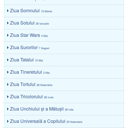
Ziua Somnului
13 Martie
Ziua Sotului
26 Ianuarie
Ziua Star Wars
4 Mai
Ziua Surorilor
7 August
Ziua Tatalui
10 Mai
Ziua Tineretului
2 Mai
Ziua Tortului
26 Noiembrie
Ziua Tricolorului
26 Iunie
Ziua Unchiului și a Mătușii
26 Iulie
Ziua Universală a Copilului
20 Noiembrie