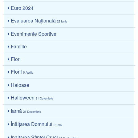
Euro 2024
Evaluarea Națională
22 Iunie
Evenimente Sportive
Familie
Flori
Florii
5 Aprilie
Haioase
Halloween
31 Octombrie
Iarnă
21 Decembrie
Înălțarea Domnului
21 mai
Inaltarea Sfintei Cruci
14 Septembrie