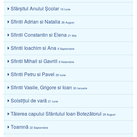
Sfârșitul Anului Școlar
19 Iunie
Sfintii Adrian si Natalia
26 August
Sfintii Constantin si Elena
21 Mai
Sfintii Ioachim si Ana
9 Septembrie
Sfintii Mihail si Gavriil
8 Noiembrie
Sfintii Petru si Pavel
29 Iunie
Sfintii Vasile, Grigore si Ioan
30 Ianuarie
Solstiţiul de vară
21 Iunie
Tăierea capului Sfântului Ioan Botezătorul
29 August
Toamnă
22 Septembrie