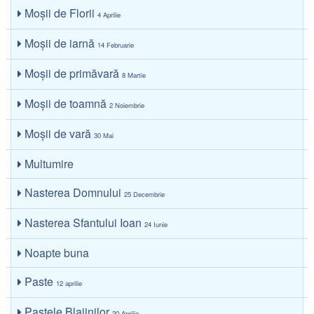
Moșii de Florii
4 Aprilie
Moșii de iarnă
14 Februarie
Moșii de primăvară
8 Martie
Moșii de toamnă
2 Noiembrie
Moșii de vară
30 Mai
Multumire
Nasterea Domnului
25 Decembrie
Nasterea Sfantului Ioan
24 Iunie
Noapte buna
Paste
12 aprilie
Paştele Blajinilor
20 Aprilie