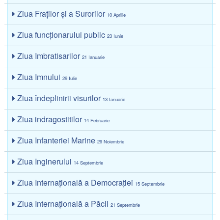
Ziua Fraţilor şi a Surorilor
10 Aprilie
Ziua funcţionarului public
23 Iunie
Ziua Imbratisarilor
21 Ianuarie
Ziua Imnului
29 Iulie
Ziua îndeplinirii visurilor
13 Ianuarie
Ziua indragostitilor
14 Februarie
Ziua Infanteriei Marine
29 Noiembrie
Ziua Inginerului
14 Septembrie
Ziua Internațională a Democrației
15 Septembrie
Ziua Internaţională a Păcii
21 Septembrie