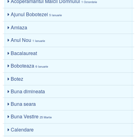
Acoperământul Maicii Domnului
1 Octombrie
Ajunul Bobotezei
5 Ianuarie
Amiaza
Anul Nou
1 Ianuarie
Bacalaureat
Boboteaza
6 Ianuarie
Botez
Buna dimineata
Buna seara
Buna Vestire
25 Martie
Calendare