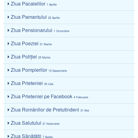
Ziua Pacalelilor
1 Aprilie
Ziua Pamantului
22 Aprilie
Ziua Pensionarului
1 Octombrie
Ziua Poeziei
21 Martie
Ziua Poliţiei
25 Martie
Ziua Pompierilor
13 Septembrie
Ziua Prieteniei
30 Iulie
Ziua Prieteniei pe Facebook
4 Februarie
Ziua Românilor de Pretutindeni
31 Mai
Ziua Salutului
21 Noiembrie
Ziua Sănătăţii
7 Aprilie