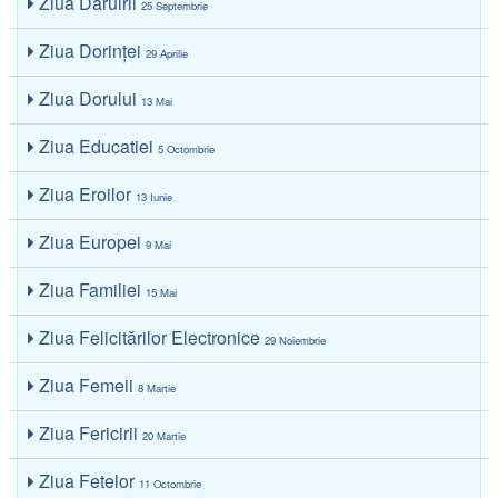
Ziua Dăruirii
25 Septembrie
Ziua Dorinţei
29 Aprilie
Ziua Dorului
13 Mai
Ziua Educatiei
5 Octombrie
Ziua Eroilor
13 Iunie
Ziua Europei
9 Mai
Ziua Familiei
15 Mai
Ziua Felicitărilor Electronice
29 Noiembrie
Ziua Femeii
8 Martie
Ziua Fericirii
20 Martie
Ziua Fetelor
11 Octombrie