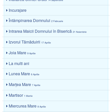
Incurajare
Întâmpinarea Domnului
2 Februarie
Intrarea Maicii Domnului în Biserică
21 Noiembrie
Izvorul Tămăduirii
17 Aprilie
Joia Mare
9 Aprilie
La multi ani
Lunea Mare
6 Aprilie
Marțea Mare
7 Aprilie
Martisor
1 Martie
Miercurea Mare
8 Aprilie