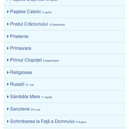
Paștele Catolic
5 aprilie
Postul Crăciunului
15 Noiembrie
Prietenie
Primavara
Primul Clopoțel
8 Septembrie
Religioase
Rusalii
31 mai
Sâmbăta Mare
11 Aprilie
Sanziene
24 Iunie
Schimbarea la Față a Domnului
6 August