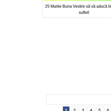
25 Martie Buna Vestire să vă aducă lin
suflet!
2
3
4
5
6
1