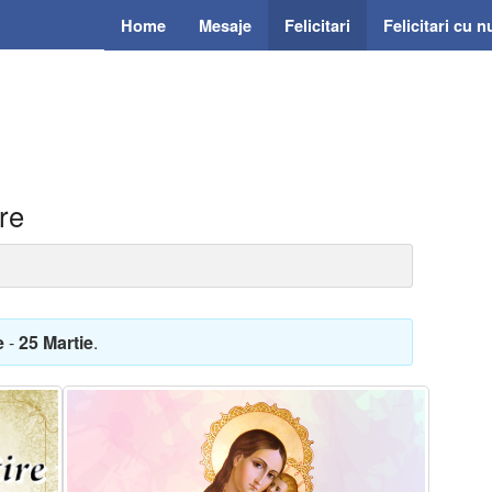
Home
Mesaje
Felicitari
Felicitari cu 
ire
e
-
25 Martie
.