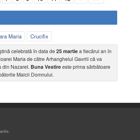
ara Maria
Crucifix
ștină celebrată în data de
25 martie
a fiecărui an în
oarei Maria de către Arhanghelul Gavriil că va
s din Nazaret.
Buna Vestire
este prima sărbătoare
bătorile Maicii Domnului.
artie.