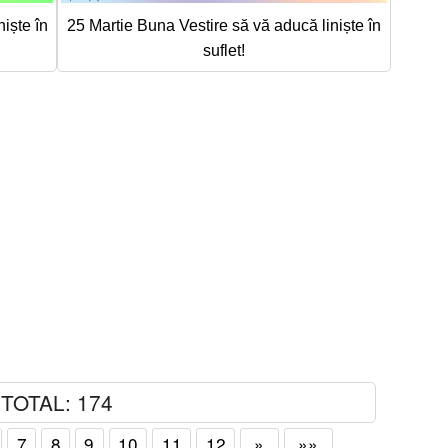
iște în
25 Martie Buna Vestire să vă aducă liniște în
suflet!
TOTAL: 174
7
8
9
10
11
12
»
»»