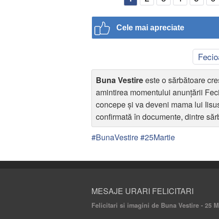
Cele mai apreciate
Fecio
Buna Vestire
este o sărbătoare cre
amintirea momentului anunțării Feci
concepe și va deveni mama lui Iisu
confirmată în documente, dintre săr
#BunaVestire #25Martie
MESAJE URARI FELICITARI
Felicitari si imagini de Buna Vestire - 25 M