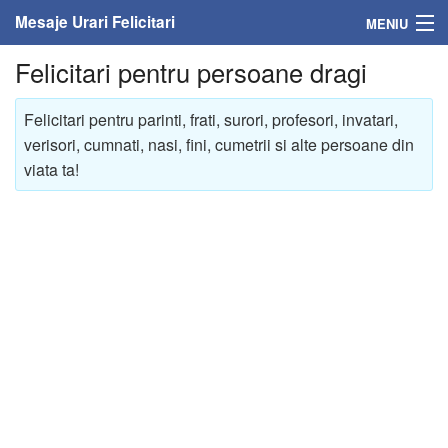
Mesaje Urari Felicitari
MENIU
Felicitari pentru persoane dragi
Home
Mesaje
Felicitari pentru parinti, frati, surori, profesori, invatari,
verisori, cumnati, nasi, fini, cumetrii si alte persoane din
Felicitari
viata ta!
Felicitari cu nume
Felicitari persoane
Felicitari personalizate
Felicitari varsta
Felicitari zilele anului