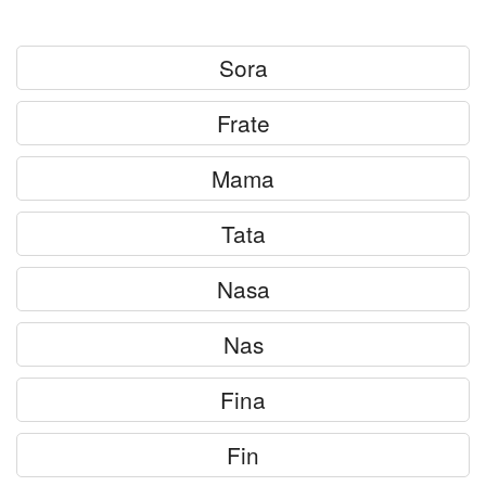
Felicitari zile saptamana
Felicitari muzicale
Sora
Felicitari muzicale personalizate
Frate
Felicitari animate
Mama
Invitatii personalizate
Tata
Conecteaza-te
Nasa
Nas
Fina
Fin