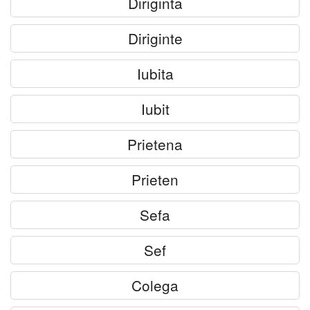
Diriginta
Diriginte
Iubita
Iubit
Prietena
Prieten
Sefa
Sef
Colega