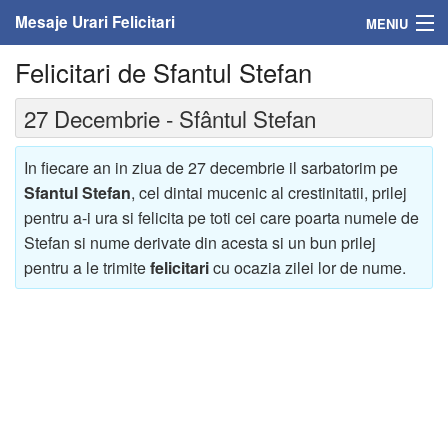
Mesaje Urari Felicitari
MENIU
Felicitari de Sfantul Stefan
Home
27 Decembrie - Sfântul Stefan
Mesaje
Felicitari
In fiecare an in ziua de 27 decembrie il sarbatorim pe
Sfantul Stefan
, cel dintai mucenic al crestinitatii, prilej
Felicitari cu nume
pentru a-i ura si felicita pe toti cei care poarta numele de
Stefan si nume derivate din acesta si un bun prilej
Felicitari persoane
pentru a le trimite
felicitari
cu ocazia zilei lor de nume.
Felicitari personalizate
Felicitari varsta
Felicitari zilele anului