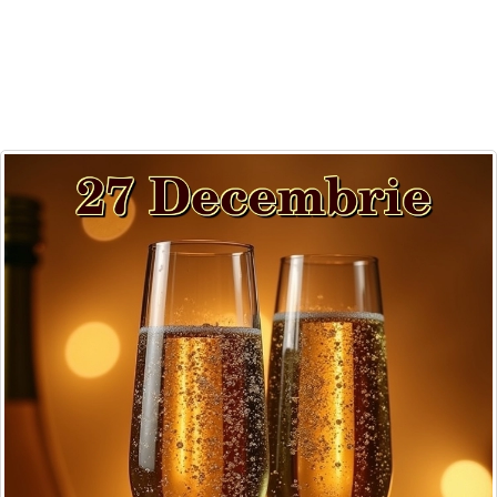
Felicitari zile saptamana
Felicitari muzicale
Felicitari muzicale personalizate
Felicitari animate
Invitatii personalizate
Conecteaza-te