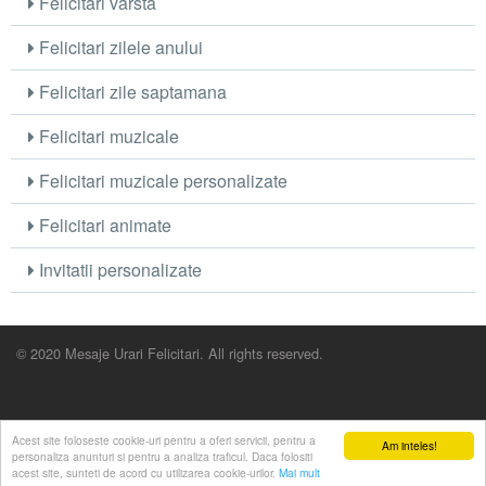
Felicitari varsta
Felicitari zilele anului
Felicitari zile saptamana
Felicitari muzicale
Felicitari muzicale personalizate
Felicitari animate
Invitatii personalizate
© 2020 Mesaje Urari Felicitari. All rights reserved.
Acest site foloseste cookie-uri pentru a oferi servicii, pentru a
Am inteles!
personaliza anunturi si pentru a analiza traficul. Daca folositi
acest site, sunteti de acord cu utilizarea cookie-urilor.
Mai mult