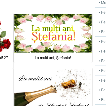
Me
Fel
Fel
Fel
Fel
Fel
i! 27
La mulți ani, Ștefania!
Fel
Fel
Fel
Fel
Fel