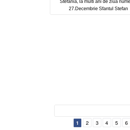
Stefania, la multi ani de ziua nume
27.Decembrie Sfantul Stefan
2
3
4
5
6
1