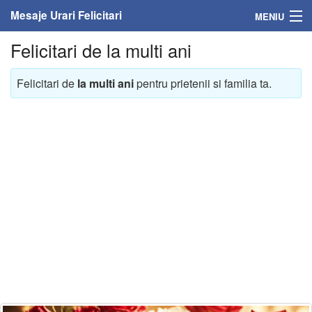
Mesaje Urari Felicitari
MENIU
Felicitari de la multi ani
Home
Mesaje
Felicitari de
la multi ani
pentru prietenii si familia ta.
Felicitari
Felicitari cu nume
Felicitari persoane
Felicitari personalizate
Felicitari varsta
Felicitari zilele anului