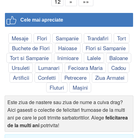
12
»
»»
Cele mai apreciate
Mesaje
Flori
Sampanie
Trandafiri
Tort
Buchete de Flori
Haioase
Flori si Sampanie
Tort si Sampanie
Inimioare
Lalele
Baloane
Ursuleti
Lumanari
Fecioara Maria
Cadou
Artificii
Confetti
Petrecere
Ziua Armatei
Fluturi
Mașini
Este ziua de nastere sau ziua de nume a cuiva drag?
Aici gasesti o colectie de felicitari frumoase de la multi
ani pe care le poti trimite sarbatoritilor. Alege
felicitarea
de la multi ani
potrivita!