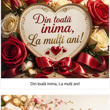
Felicitari zile saptamana
Felicitari muzicale
Felicitari muzicale personalizate
Felicitari animate
Invitatii personalizate
Conecteaza-te
Din toată inima, La mulți ani!