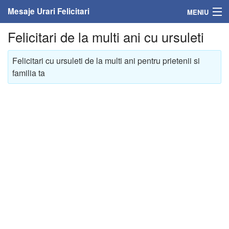
Mesaje Urari Felicitari
MENIU
Felicitari de la multi ani cu ursuleti
Home
Felicitari cu ursuleti de la multi ani pentru prietenii si
Mesaje
familia ta
Felicitari
Felicitari cu nume
Felicitari persoane
Felicitari personalizate
Felicitari varsta
Felicitari zilele anului