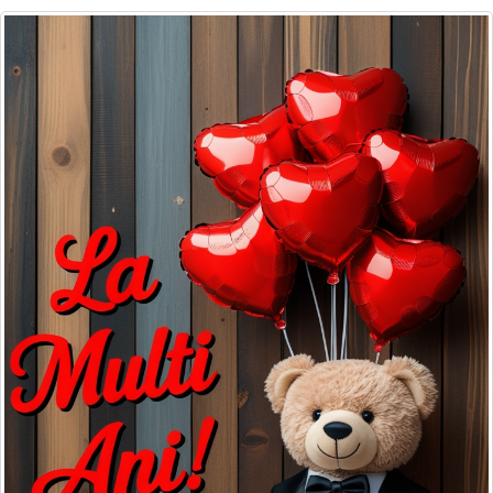
Felicitari zile saptamana
Felicitari muzicale
Felicitari muzicale personalizate
Felicitari animate
Invitatii personalizate
Conecteaza-te