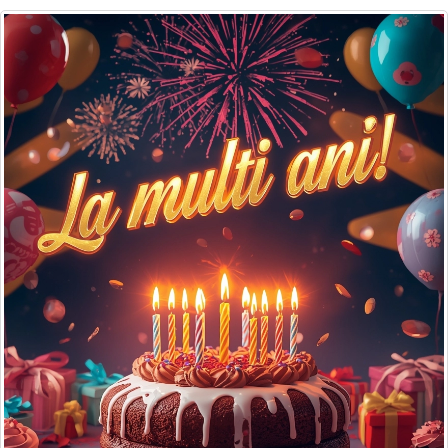
Felicitari zile saptamana
Felicitari muzicale
Felicitari muzicale personalizate
Felicitari animate
Invitatii personalizate
Conecteaza-te