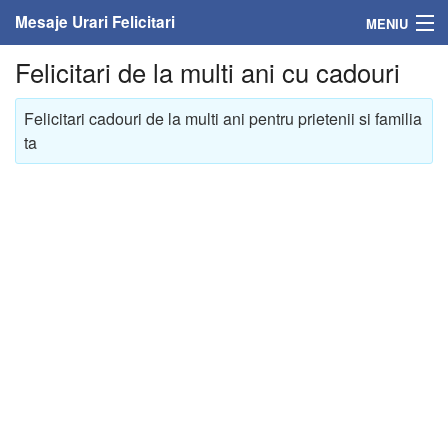
Mesaje Urari Felicitari
MENIU
Felicitari de la multi ani cu cadouri
Home
Felicitari cadouri de la multi ani pentru prietenii si familia
Mesaje
ta
Felicitari
Felicitari cu nume
Felicitari persoane
Felicitari personalizate
Felicitari varsta
Felicitari zilele anului