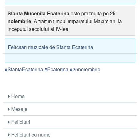
Sfanta Mucenita Ecaterina
este praznuita pe
25
noiembrie
. A trait in timpul imparatului Maximian, la
inceputul secolului al IV-lea.
Felicitari muzicale de Sfanta Ecaterina
#SfantaEcaterina #Ecaterina #25noiembrie
Home
Mesaje
Felicitari
Felicitari cu nume