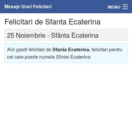
Mesaje Urari Felicitari
MENIU
Felicitari de Sfanta Ecaterina
Home
25 Noiembrie - Sfânta Ecaterina
Mesaje
Felicitari
Aici gasiti felicitari de
Sfanta Ecaterina
, felicitari pentru
cei care poarte numele Sfintei Ecaterina
Felicitari cu nume
Felicitari persoane
Felicitari personalizate
Felicitari varsta
Felicitari zilele anului