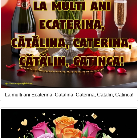
La multi ani Ecaterina, Cătălina, Caterina, Cătălin, Catinca!