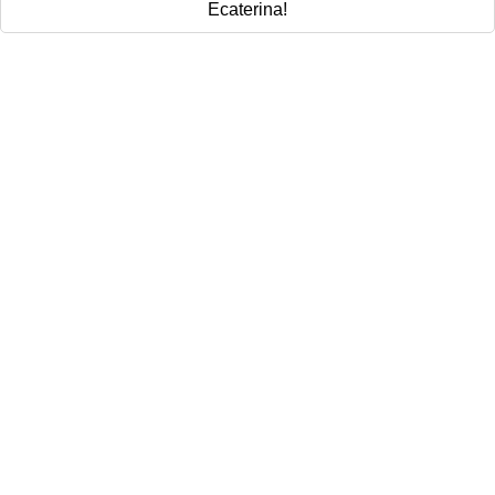
Ecaterina!