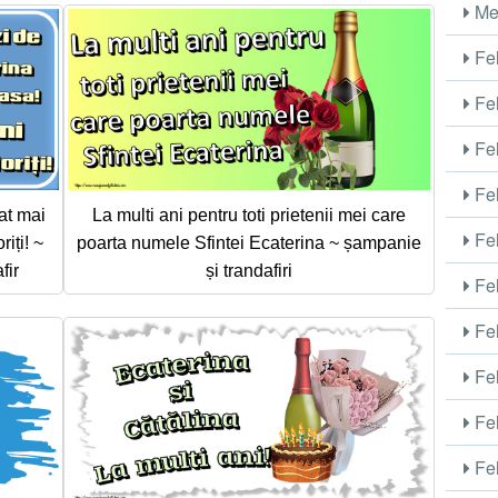
Me
Fel
Fel
Fel
Fel
at mai
La multi ani pentru toti prietenii mei care
Fel
iți! ~
poarta numele Sfintei Ecaterina ~ șampanie
fir
și trandafiri
Fel
Fel
Fel
Fel
Fel