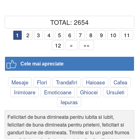
TOTAL: 2654
2
3
4
5
6
7
8
9
10
11
1
12
»
»»
Cele mai apreciate
Mesaje
Flori
Trandafiri
Haioase
Cafea
Inimioare
Emoticoane
Ghiocei
Ursuleti
Iepuras
Felicitari de buna dimineata pentru iubita si iubit,
felicitari de buna dimineata pentru prieteni, felicitari si
ganduri bune de dimineata. Trimite si tu un gand frumos