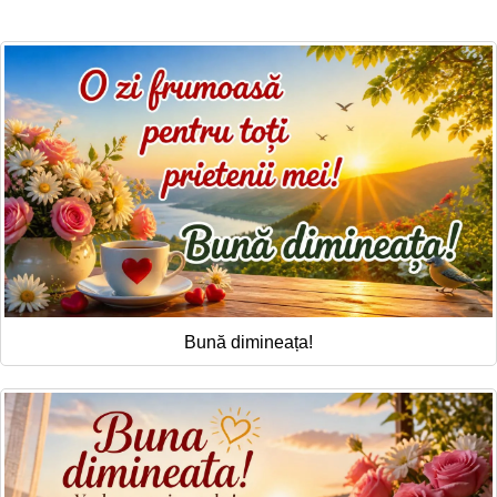
Felicitari zile saptamana
Felicitari muzicale
Felicitari muzicale personalizate
Felicitari animate
Invitatii personalizate
Conecteaza-te
Bună dimineața!