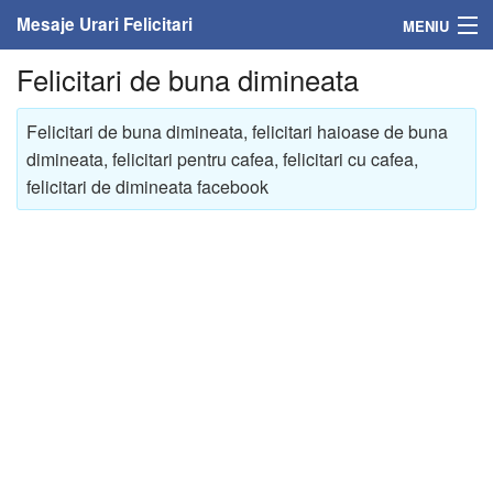
Mesaje Urari Felicitari
MENIU
Felicitari de buna dimineata
Home
Mesaje
Felicitari de buna dimineata, felicitari haioase de buna
dimineata, felicitari pentru cafea, felicitari cu cafea,
Felicitari
felicitari de dimineata facebook
Felicitari cu nume
Felicitari persoane
Felicitari personalizate
Felicitari varsta
Felicitari zilele anului