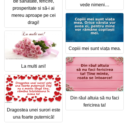
de sănătate, fericire,
Felicitari zile saptamana
vede nimeni…
prosperitate si să-i ai
Felicitari muzicale
mereu aproape pe cei
dragi!
Felicitari muzicale personalizate
Felicitari animate
Copiii mei sunt viața mea.
Invitatii personalizate
La multi ani!
Conecteaza-te
Din răul altuia să nu faci
fericirea ta!
Dragostea unei surori este
una foarte puternică!