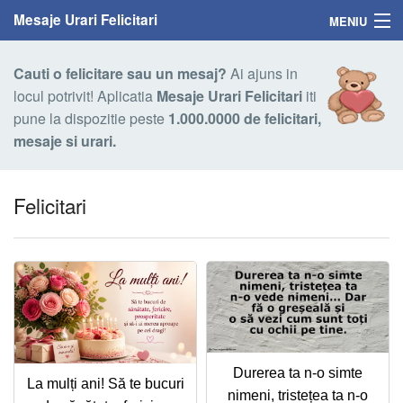
Mesaje Urari Felicitari
MENIU
Home
Cauti o felicitare sau un mesaj?
Ai ajuns in
locul potrivit! Aplicatia
Mesaje Urari Felicitari
iti
Mesaje
pune la dispozitie peste
1.000.0000 de felicitari,
mesaje si urari.
Felicitari
Felicitari cu nume
Felicitari
Felicitari persoane
Felicitari personalizate
Felicitari varsta
Felicitari zilele anului
Durerea ta n-o simte
La mulți ani! Să te bucuri
nimeni, tristețea ta n-o