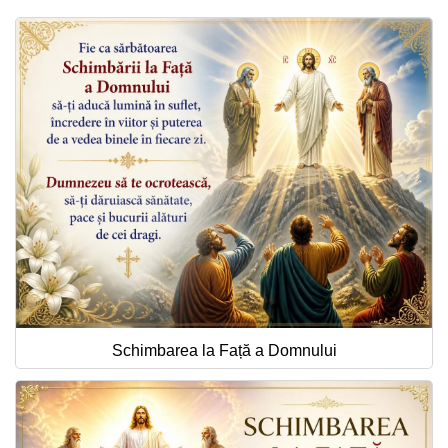
Felicitari zile saptamana
Felicitari muzicale
Felicitari muzicale personalizate
Felicitari animate
Invitatii personalizate
Conecteaza-te
Schimbarea la Față a Domnului