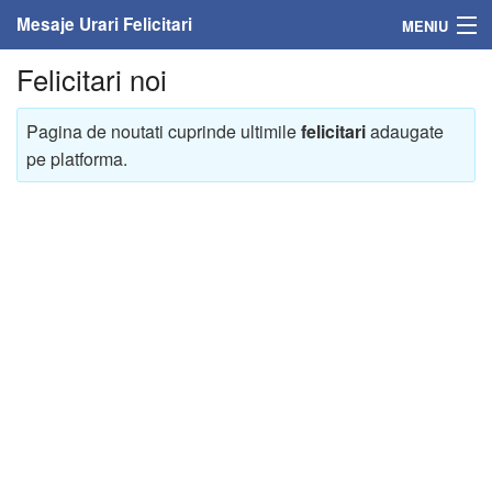
Mesaje Urari Felicitari
MENIU
Felicitari noi
Home
Mesaje
Pagina de noutati cuprinde ultimile
felicitari
adaugate
pe platforma.
Felicitari
Felicitari cu nume
Felicitari persoane
Felicitari personalizate
Felicitari varsta
Felicitari zilele anului