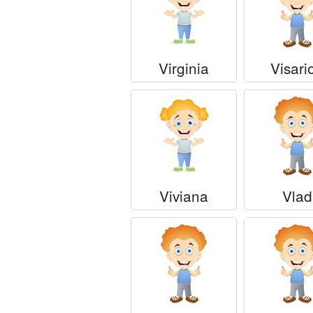
Virginia
Visari
Viviana
Vlad