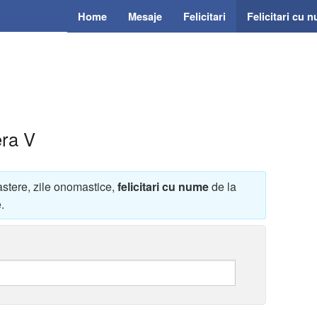
Home
Mesaje
Felicitari
Felicitari cu 
era V
astere, zile onomastice,
felicitari cu nume
de la
.