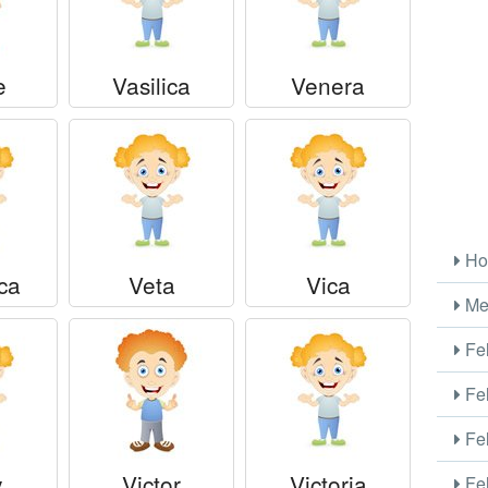
e
Vasilica
Venera
Ho
ca
Veta
Vica
Me
Fel
Fel
Fel
y
Victor
Victoria
Fel