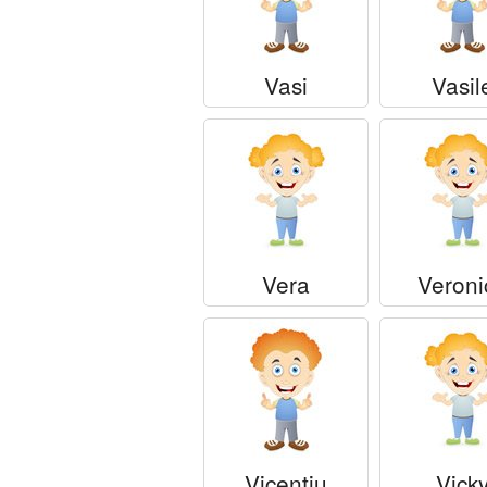
Vasi
Vasil
Vera
Veroni
Vicentiu
Vick