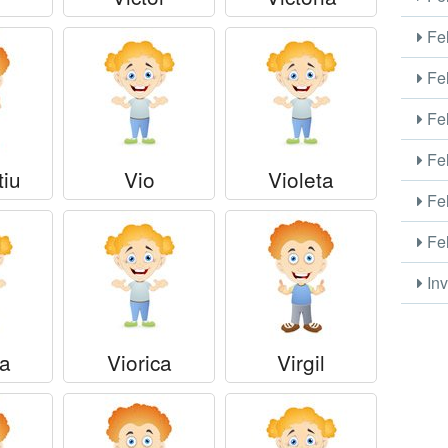
Fel
Fel
Fel
Fel
tiu
Vio
Violeta
Fel
Fel
Inv
la
Viorica
Virgil