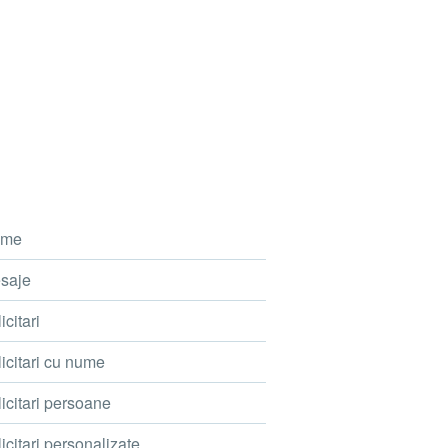
me
saje
icitari
icitari cu nume
icitari persoane
icitari personalizate