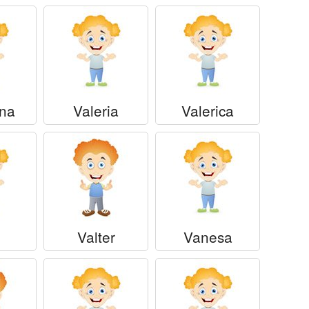
ina
Valeria
Valerica
Valter
Vanesa