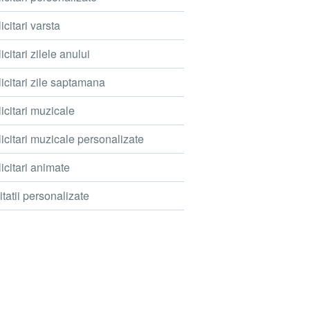
icitari varsta
icitari zilele anului
icitari zile saptamana
icitari muzicale
icitari muzicale personalizate
icitari animate
itatii personalizate