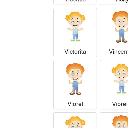
Victorita
Vincen
Viorel
Viore