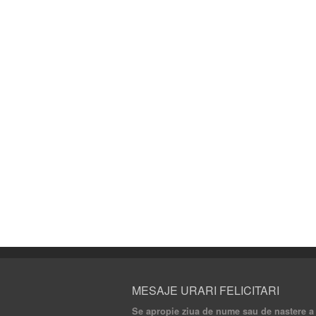
MESAJE URARI FELICITARI
Se apropie ziua de nume sau de nastere a cu