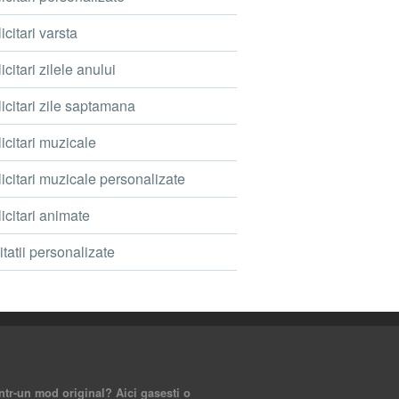
icitari varsta
icitari zilele anului
icitari zile saptamana
icitari muzicale
icitari muzicale personalizate
icitari animate
itatii personalizate
intr-un mod original? Aici gasesti o