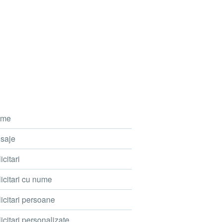
me
saje
icitari
icitari cu nume
icitari persoane
icitari personalizate