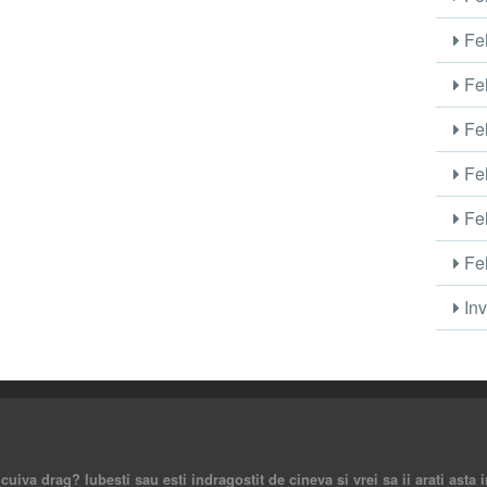
Fel
Fel
Fel
Fel
Fel
Fel
Inv
iva drag? Iubesti sau esti indragostit de cineva si vrei sa ii arati asta 