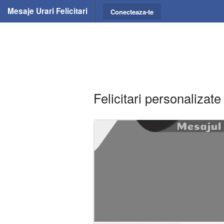
Mesaje Urari Felicitari
Conecteaza-te
Felicitari personalizat