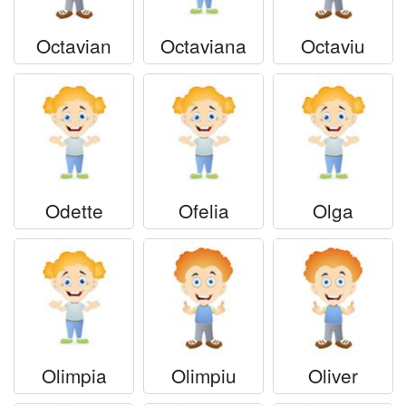
Octavian
Octaviana
Octaviu
Odette
Ofelia
Olga
Olimpia
Olimpiu
Oliver