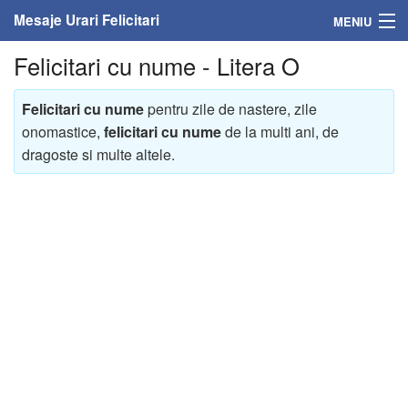
Mesaje Urari Felicitari
MENIU
Felicitari cu nume - Litera O
Home
Mesaje
Felicitari cu nume
pentru zile de nastere, zile
onomastice,
felicitari cu nume
de la multi ani, de
Felicitari
dragoste si multe altele.
Felicitari cu nume
Felicitari persoane
Felicitari personalizate
Felicitari varsta
Felicitari zilele anului