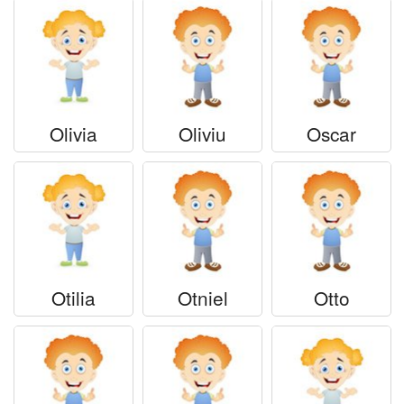
Olivia
Oliviu
Oscar
Otilia
Otniel
Otto