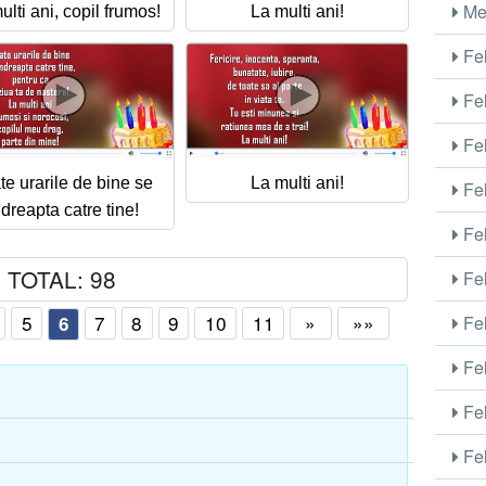
Me
ulti ani, copil frumos!
La multi ani!
Fel
Fel
Fel
te urarile de bine se
La multi ani!
Fel
ndreapta catre tine!
Fel
TOTAL: 98
Fel
5
7
8
9
10
11
»
»»
Fel
6
Fel
Fel
Fel