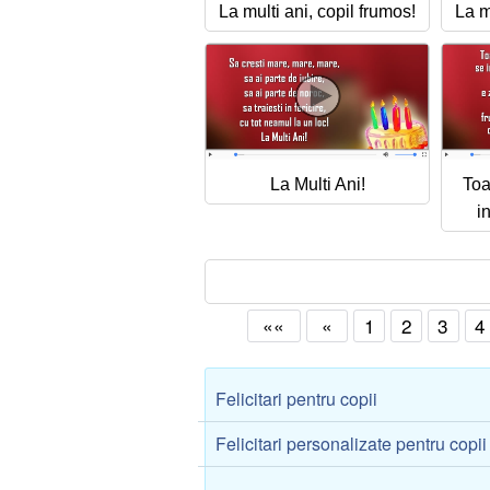
La multi ani, copil frumos!
La m
La Multi Ani!
Toa
i
««
«
1
2
3
4
Felicitari pentru copii
Felicitari personalizate pentru copii