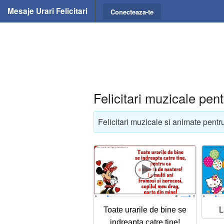
Mesaje Urari Felicitari
Conecteaza-te
Felicitari muzicale pent
Felicitari muzicale si animate pentru
Toate urarile de bine se
L
indreapta catre tine!