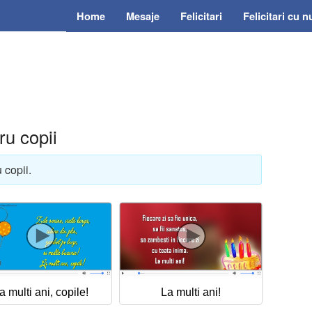
Home
Mesaje
Felicitari
Felicitari cu 
ru copii
 copii.
a multi ani, copile!
La multi ani!