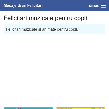
Mesaje Urari Felicitari
MENIU
Felicitari muzicale pentru copii
Home
Mesaje
Felicitari muzicale si animate pentru copii.
Felicitari
Felicitari cu nume
Felicitari persoane
Felicitari personalizate
Felicitari varsta
Felicitari zilele anului