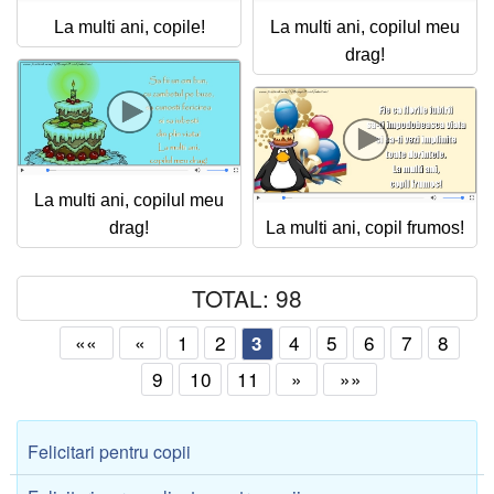
La multi ani, copile!
La multi ani, copilul meu
drag!
La multi ani, copilul meu
drag!
La multi ani, copil frumos!
TOTAL: 98
««
«
1
2
4
5
6
7
8
3
9
10
11
»
»»
Felicitari pentru copii