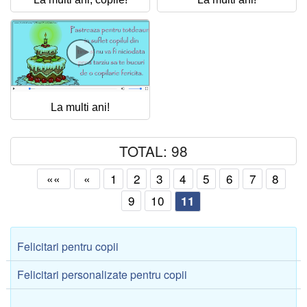
La multi ani!
TOTAL: 98
««
«
1
2
3
4
5
6
7
8
9
10
11
Felicitari pentru copii
Felicitari personalizate pentru copii