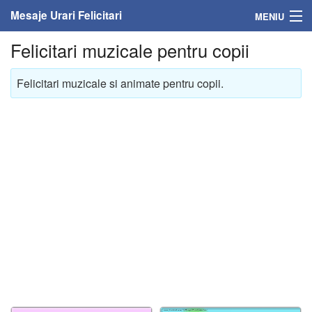
Mesaje Urari Felicitari
MENIU
Felicitari muzicale pentru copii
Home
Mesaje
Felicitari muzicale si animate pentru copii.
Felicitari
Felicitari cu nume
Felicitari persoane
Felicitari personalizate
Felicitari varsta
Felicitari zilele anului