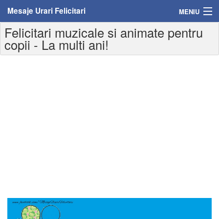
Mesaje Urari Felicitari
MENIU
Felicitari muzicale si animate pentru
Home
copii - La multi ani!
Mesaje
Felicitari
Felicitari cu nume
Felicitari persoane
Felicitari personalizate
Felicitari varsta
Felicitari zilele anului