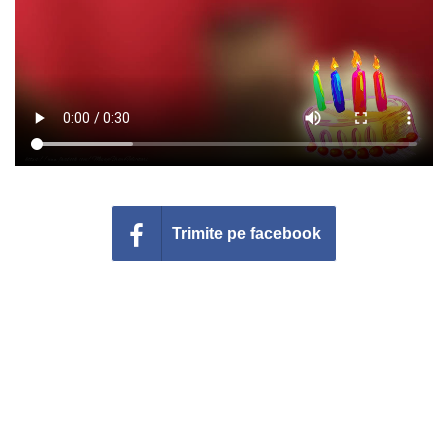
Felicitari zile saptamana
Felicitari muzicale
Felicitari muzicale personalizate
Felicitari animate
Invitatii personalizate
Trimite pe facebook
Conecteaza-te