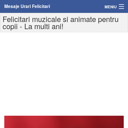
Mesaje Urari Felicitari
MENIU
Felicitari muzicale si animate pentru
Home
copii - La multi ani!
Mesaje
Felicitari
Felicitari cu nume
Felicitari persoane
Felicitari personalizate
Felicitari varsta
Felicitari zilele anului