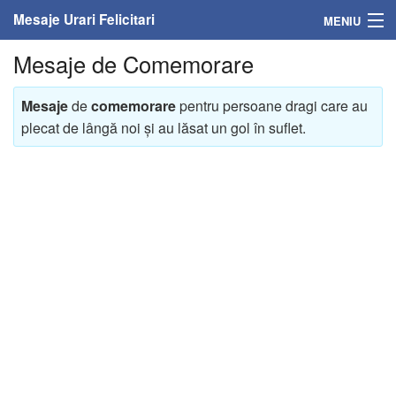
Mesaje Urari Felicitari
MENIU
Mesaje de Comemorare
Home
Mesaje
Mesaje
de
comemorare
pentru persoane dragi care au
plecat de lângă noi și au lăsat un gol în suflet.
Felicitari
Felicitari cu nume
Felicitari persoane
Felicitari personalizate
Felicitari varsta
Felicitari zilele anului