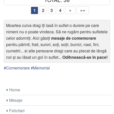
2
3
4
»
»»
1
Moartea cuiva drag îți lasă în suflet o durere pe care
nimeni nu o poate vindeca. Să ne rugăm pentru sufletele
celor adormiți. Aici găsiți
mesaje de comemorare
pentru părinti, frati, surori, soți, soții, bunici, nasi, fini,
cumetrii... si alte persoane dragi care au plecat de lângă
noi și au lăsat un gol în suflet...
Odihnească-se în pace!
#Comemorare #Memorial
Home
Mesaje
Felicitari