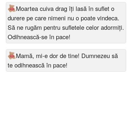
Felicitari zile saptamana
Moartea cuiva drag îți lasă în suflet o
Felicitari muzicale
durere pe care nimeni nu o poate vindeca.
Să ne rugăm pentru sufletele celor adormiți.
Felicitari muzicale personalizate
Odihnească-se în pace!
Felicitari animate
Mamă, mi-e dor de tine! Dumnezeu să
Invitatii personalizate
te odihnească în pace!
Conecteaza-te