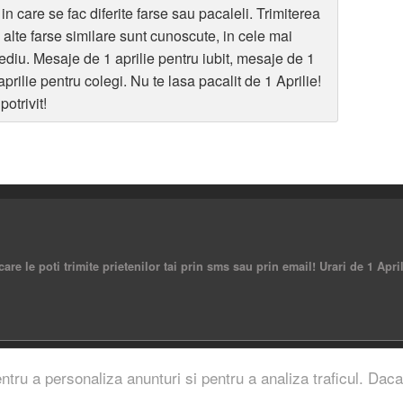
 in care se fac diferite farse sau pacaleli. Trimiterea
au alte farse similare sunt cunoscute, in cele mai
diu. Mesaje de 1 aprilie pentru iubit, mesaje de 1
prilie pentru colegi. Nu te lasa pacalit de 1 Aprilie!
otrivit!
re le poti trimite prietenilor tai prin sms sau prin email! Urari de 1 Apri
rved.
entru a personaliza anunturi si pentru a analiza traficul. Daca