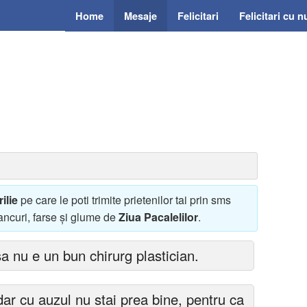
Home
Mesaje
Felicitari
Felicitari cu 
ilie
pe care le poti trimite prietenilor tai prin sms
ancuri, farse şi glume de
Ziua Pacalelilor
.
a nu e un bun chirurg plastician.
dar cu auzul nu stai prea bine, pentru ca