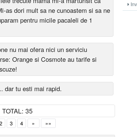
Zilele trecute mama mi-a marturisit ca
Inv
 Mi-as dori mult sa ne cunoastem si sa ne
uparam pentru micile pacaleli de 1
e nu mai ofera nici un serviciu
verse: Orange si Cosmote au tarife si
scuze!
. dar tu esti mai rapid.
TOTAL: 35
2
3
4
»
»»