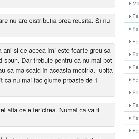
Me
Fel
re nu are distributia prea reusita. Si nu
Fel
Fel
a ani si de aceea imi este foarte greu sa
Fel
iti spun. Dar trebuie pentru ca nu mai pot
Fel
au sa ma scald in aceasta mocirla. Iubita
it ca nu mai fac glume proaste de 1
Fel
Fel
Fel
ei afla ce e fericirea. Numai ca va fi
Fel
Fel