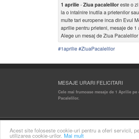
1 aprilie
-
Ziua pacalelilor
este o zi
la o intalnire inutila a prietenilor s
multe tari europene inca din Evul Me
aprilie pentru prieteni, mesaje de 1 a
Alege un mesaj de Ziua Pacalelilor p
#1aprilie #ZiuaPacalelilor
MESAJE URARI FELICITARI
Cele mai frumoase mesaje de 1 Aprilie pe ca
Pacalelilor.
© 2020 Mesaje Urari Felicitari. All rights rese
Acest site foloseste cookie-uri pentru a oferi servicii, p
utilizarea cookie-urilor.
Mai mult