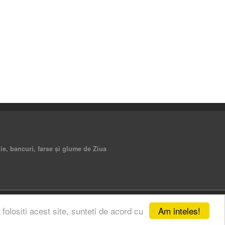
lie, bancuri, farse şi glume de Ziua
Am inteles!
 folositi acest site, sunteti de acord cu