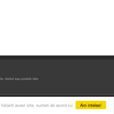
e, textul sau pozele tale
Am inteles!
 folositi acest site, sunteti de acord cu