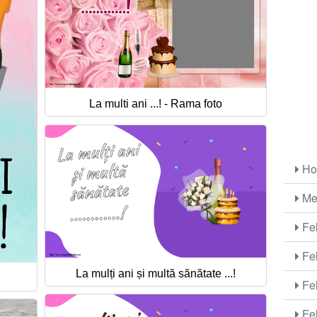
La multi ani ...! - Rama foto
Ho
Me
Fel
Fel
La mulți ani și multă sănătate ...!
Fel
Fel