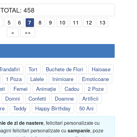
TOTAL: 458
4
5
6
8
9
10
11
12
13
7
»
»»
Trandafiri
Tort
Buchete de Flori
Haioase
1 Poza
Lalele
Inimioare
Emoticoane
eti
Femei
Animație
Cadou
2 Poze
Domni
Confetti
Doamne
Artificii
re
Teddy
Happy Birthday
50 Ani
nie de zi de nastere
, felicitari personalizate cu
agini felicitari personalizate cu
sampanie
, poze