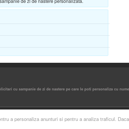
o sampanie de zi de nastere personalizata.
elicitari cu sampanie de zi de nastere pe care le poti personaliza cu numel
rved.
entru a personaliza anunturi si pentru a analiza traficul. Daca