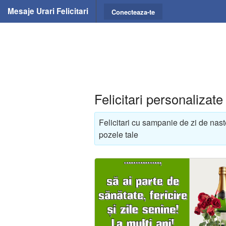
Mesaje Urari Felicitari
Conecteaza-te
Felicitari personalizat
Felicitari cu sampanie de zi de nast
pozele tale