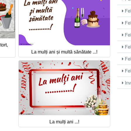
Fel
Fel
Fel
tort,
Fel
La mulți ani și multă sănătate ...!
Fel
Fel
Inv
La mulți ani ...!