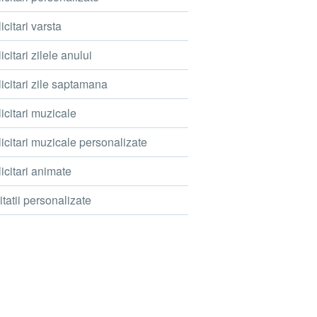
icitari varsta
icitari zilele anului
icitari zile saptamana
icitari muzicale
icitari muzicale personalizate
icitari animate
itatii personalizate