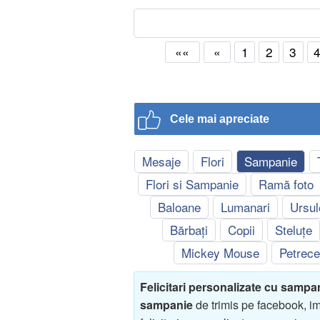
««
«
1
2
3
Cele mai apreciate
Mesaje
Flori
Sampanie
Flori si Sampanie
Ramă foto
Baloane
Lumanari
Ursul
Bărbați
Copii
Steluțe
Mickey Mouse
Petrece
Felicitari personalizate cu sampa
sampanie
de trimis pe facebook, im