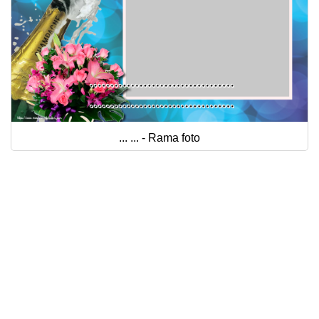
... ... - Rama foto