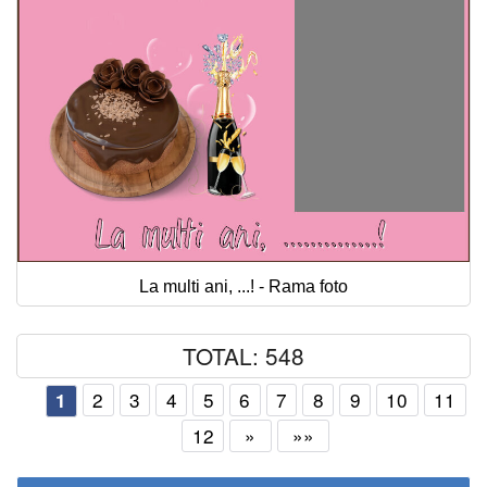
La multi ani, ...! - Rama foto
TOTAL: 548
2
3
4
5
6
7
8
9
10
11
1
12
»
»»