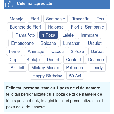
Cele mai apreciate
Mesaje
Flori
Sampanie
Trandafiri
Tort
Buchete de Flori
Haioase
Flori si Sampanie
Ramă foto
1 Poza
Lalele
Inimioare
Emoticoane
Baloane
Lumanari
Ursuleti
Femei
Animație
Cadou
2 Poze
Bărbați
Copii
Steluțe
Domni
Confetti
Doamne
Artificii
Mickey Mouse
Petrecere
Teddy
Happy Birthday
50 Ani
Felicitari personalizate cu 1 poza de zi de nastere
,
felicitari personalizate
cu 1 poza de zi de nastere
de
trimis pe facebook, imagini felicitari personalizate cu 1
poza de zi de nastere.