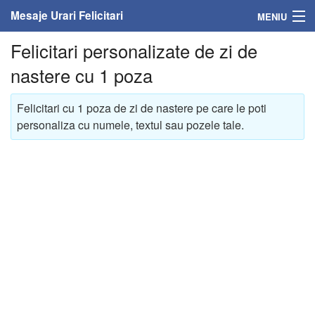
Mesaje Urari Felicitari
MENIU
Felicitari personalizate de zi de
Home
nastere cu 1 poza
Mesaje
Felicitari cu 1 poza de zi de nastere pe care le poti
Felicitari
personaliza cu numele, textul sau pozele tale.
Felicitari cu nume
Felicitari persoane
Felicitari personalizate
Felicitari varsta
Felicitari zilele anului