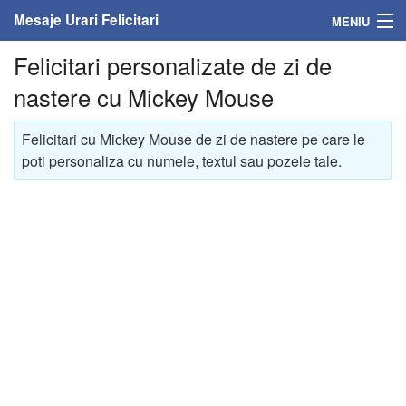
Mesaje Urari Felicitari
MENIU
Felicitari personalizate de zi de
Home
nastere cu Mickey Mouse
Mesaje
Felicitari cu Mickey Mouse de zi de nastere pe care le
Felicitari
poti personaliza cu numele, textul sau pozele tale.
Felicitari cu nume
Felicitari persoane
Felicitari personalizate
Felicitari varsta
Felicitari zilele anului