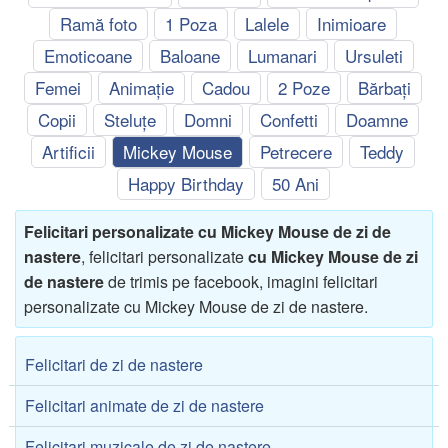
Ramă foto
1 Poza
Lalele
Inimioare
Emoticoane
Baloane
Lumanari
Ursuleti
Femei
Animație
Cadou
2 Poze
Bărbați
Copii
Steluțe
Domni
Confetti
Doamne
Artificii
Mickey Mouse
Petrecere
Teddy
Happy Birthday
50 Ani
Felicitari personalizate cu Mickey Mouse de zi de
nastere
, felicitari personalizate
cu Mickey Mouse de zi
de nastere
de trimis pe facebook, imagini felicitari
personalizate cu Mickey Mouse de zi de nastere.
Felicitari de zi de nastere
Felicitari animate de zi de nastere
Felicitari muzicale de zi de nastere