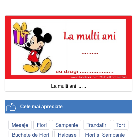
Felicitari zile saptamana
Felicitari muzicale
Felicitari muzicale personalizate
Felicitari animate
Invitatii personalizate
Conecteaza-te
La multi ani ... ...
Cele mai apreciate
Mesaje
Flori
Sampanie
Trandafiri
Tort
Buchete de Flori
Haioase
Flori si Sampanie