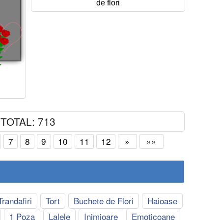
de flori
TOTAL: 713
7
8
9
10
11
12
»
»»
Trandafiri
Tort
Buchete de Flori
Haioase
1 Poza
Lalele
Inimioare
Emoticoane