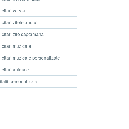
icitari varsta
icitari zilele anului
icitari zile saptamana
icitari muzicale
icitari muzicale personalizate
icitari animate
itatii personalizate