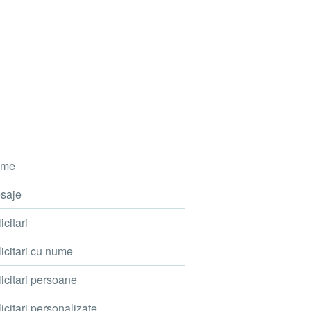
me
saje
icitari
icitari cu nume
icitari persoane
icitari personalizate