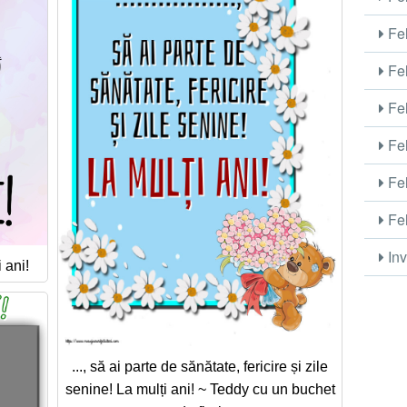
Fel
Fel
Fel
Fel
Fel
Fel
Inv
 ani!
..., să ai parte de sănătate, fericire și zile
senine! La mulți ani! ~ Teddy cu un buchet