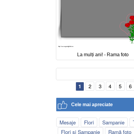
La mulți ani! - Rama foto
2
3
4
5
6
1
Cele mai apreciate
Mesaje
Flori
Sampanie
Flori si Sampanie
Ramă foto