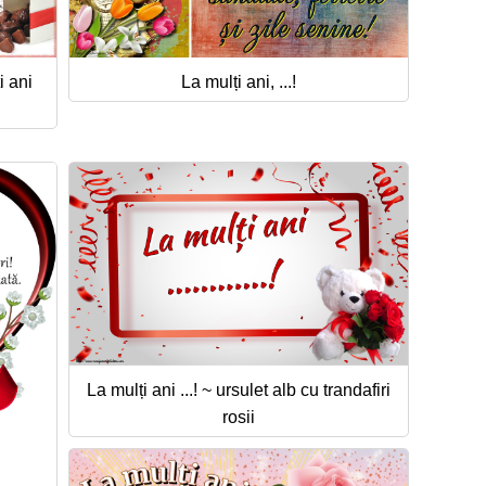
i ani
La mulți ani, ...!
La mulți ani ...! ~ ursulet alb cu trandafiri
rosii