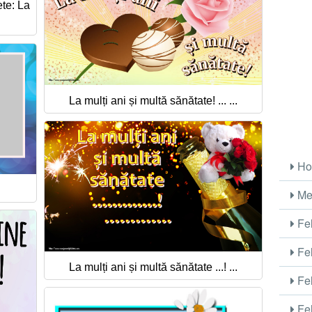
te: La
La mulți ani și multă sănătate! ... ...
Ho
Me
Fel
Fel
La mulți ani și multă sănătate ...! ...
Fel
Fel