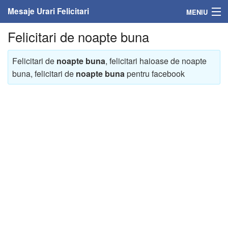
Mesaje Urari Felicitari
MENIU
Felicitari de noapte buna
Home
Mesaje
Felicitari de
noapte buna
, felicitari haioase de noapte
buna, felicitari de
noapte buna
pentru facebook
Felicitari
Felicitari cu nume
Felicitari persoane
Felicitari personalizate
Felicitari varsta
Felicitari zilele anului