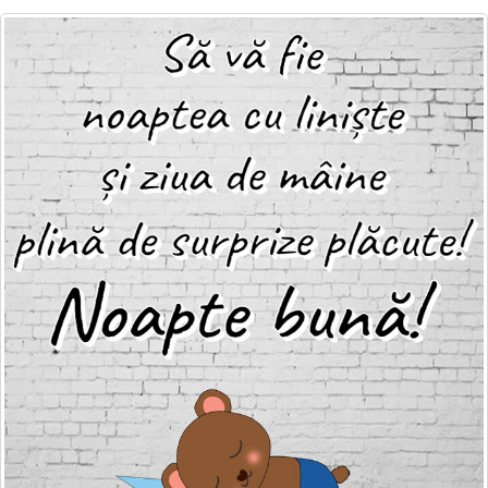
Felicitari zile saptamana
Felicitari muzicale
Felicitari muzicale personalizate
Felicitari animate
Invitatii personalizate
Conecteaza-te