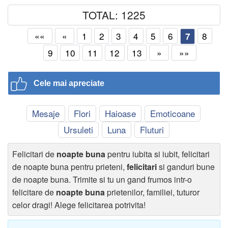
TOTAL: 1225
««
«
1
2
3
4
5
6
8
7
9
10
11
12
13
»
»»
Cele mai apreciate
Mesaje
Flori
Haioase
Emoticoane
Ursuleti
Luna
Fluturi
Felicitari de
noapte buna
pentru iubita si iubit, felicitari
de noapte buna pentru prieteni,
felicitari
si ganduri bune
de noapte buna. Trimite si tu un gand frumos intr-o
felicitare de
noapte buna
prietenilor, familiei, tuturor
celor dragi! Alege felicitarea potrivita!