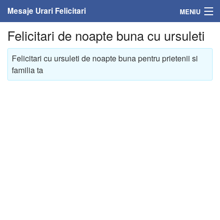
Mesaje Urari Felicitari
MENIU
Felicitari de noapte buna cu ursuleti
Home
Felicitari cu ursuleti de noapte buna pentru prietenii si
Mesaje
familia ta
Felicitari
Felicitari cu nume
Felicitari persoane
Felicitari personalizate
Felicitari varsta
Felicitari zilele anului