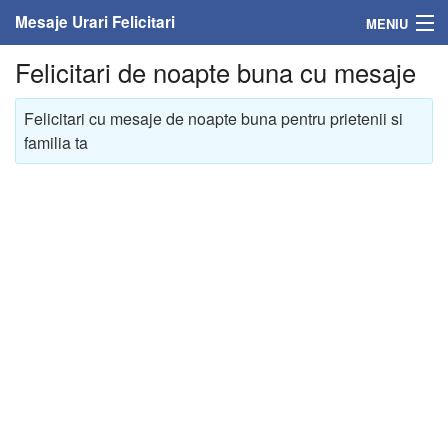
Mesaje Urari Felicitari
MENIU
Felicitari de noapte buna cu mesaje
Home
Felicitari cu mesaje de noapte buna pentru prietenii si
Mesaje
familia ta
Felicitari
Felicitari cu nume
Felicitari persoane
Felicitari personalizate
Felicitari varsta
Felicitari zilele anului