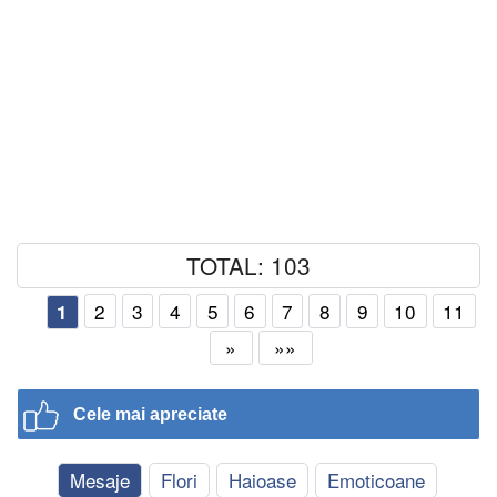
TOTAL: 103
2
3
4
5
6
7
8
9
10
11
1
»
»»
Cele mai apreciate
Mesaje
Flori
Haioase
Emoticoane