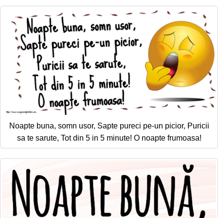
Felicitari zile saptamana
Felicitari muzicale
Felicitari muzicale personalizate
Felicitari animate
Invitatii personalizate
Conecteaza-te
Noapte buna, somn usor, Sapte pureci pe-un picior, Puricii
sa te sarute, Tot din 5 in 5 minute! O noapte frumoasa!