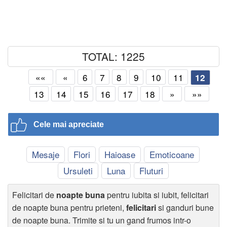
TOTAL: 1225
««
«
6
7
8
9
10
11
12
13
14
15
16
17
18
»
»»
Cele mai apreciate
Mesaje
Flori
Haioase
Emoticoane
Ursuleti
Luna
Fluturi
Felicitari de
noapte buna
pentru iubita si iubit, felicitari
de noapte buna pentru prieteni,
felicitari
si ganduri bune
de noapte buna. Trimite si tu un gand frumos intr-o