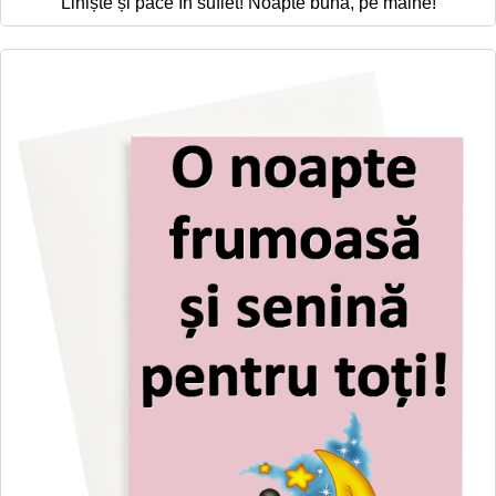
Liniște și pace în suflet! Noapte bună, pe mâine!