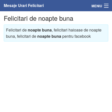
Mesaje Urari Felicitari
MENIU
Felicitari de noapte buna
Home
Mesaje
Felicitari de
noapte buna
, felicitari haioase de noapte
buna, felicitari de
noapte buna
pentru facebook
Felicitari
Felicitari cu nume
Felicitari persoane
Felicitari personalizate
Felicitari varsta
Felicitari zilele anului