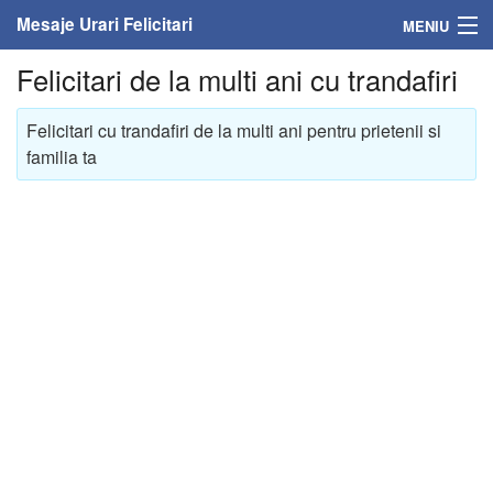
Mesaje Urari Felicitari
MENIU
Felicitari de la multi ani cu trandafiri
Home
Felicitari cu trandafiri de la multi ani pentru prietenii si
Mesaje
familia ta
Felicitari
Felicitari cu nume
Felicitari persoane
Felicitari personalizate
Felicitari varsta
Felicitari zilele anului