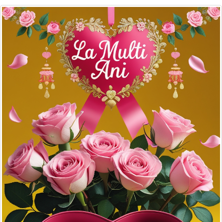
Felicitari zile saptamana
Felicitari muzicale
Felicitari muzicale personalizate
Felicitari animate
Invitatii personalizate
Conecteaza-te