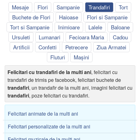
Mesaje
Flori
Sampanie
Trandafiri
Tort
Buchete de Flori
Haioase
Flori si Sampanie
Tort si Sampanie
Inimioare
Lalele
Baloane
Ursuleti
Lumanari
Fecioara Maria
Cadou
Artificii
Confetti
Petrecere
Ziua Armatei
Fluturi
Mașini
Felicitari cu trandafiri de la multi ani
, felicitari cu
trandafiri de trimis pe facebook, felicitari buchete de
trandafiri
, un trandafir de la multi ani, imagini felicitari cu
trandafiri
, poze felicitari cu trandafiri.
Felicitari animate de la multi ani
Felicitari personalizate de la multi ani
Felicitari muzicale de la multi ani