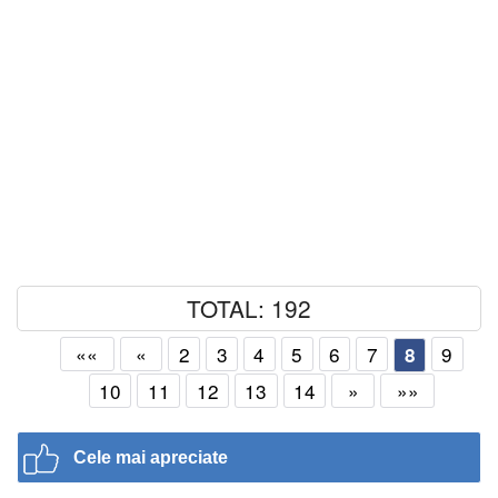
TOTAL: 192
««
«
2
3
4
5
6
7
9
8
10
11
12
13
14
»
»»
Cele mai apreciate