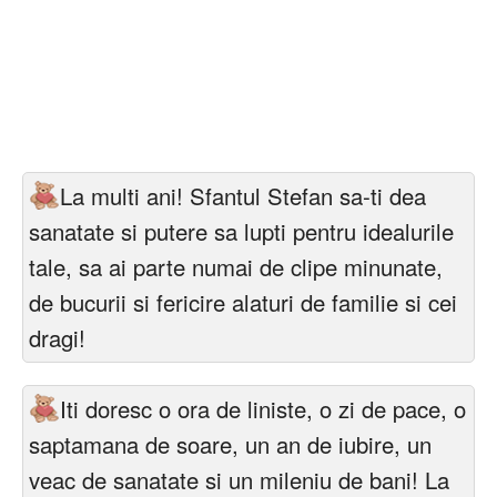
Felicitari zile saptamana
Felicitari muzicale
Felicitari muzicale personalizate
Felicitari animate
La multi ani! Sfantul Stefan sa-ti dea
Invitatii personalizate
sanatate si putere sa lupti pentru idealurile
tale, sa ai parte numai de clipe minunate,
Conecteaza-te
de bucurii si fericire alaturi de familie si cei
dragi!
Iti doresc o ora de liniste, o zi de pace, o
saptamana de soare, un an de iubire, un
veac de sanatate si un mileniu de bani! La