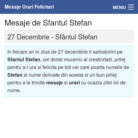
Mesaje Urari Felicitari
MENIU
Mesaje de Sfantul Stefan
Home
27 Decembrie - Sfântul Stefan
Mesaje
Felicitari
In fiecare an in ziua de 27 decembrie il sarbatorim pe
Sfantul Stefan
, cel dintai mucenic al crestinitatii, prilej
Felicitari cu nume
pentru a-i ura si felicita pe toti cei care poarta numele de
Stefan
si nume derivate din acesta si un bun prilej
Felicitari persoane
pentru a le trimite
mesaje
si
urari
cu ocazia zilei lor de
nume.
Felicitari personalizate
Felicitari varsta
Felicitari zilele anului