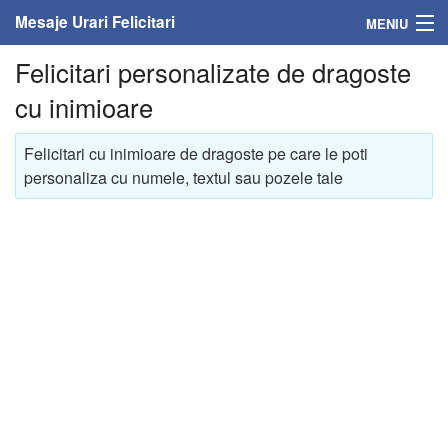
Mesaje Urari Felicitari
MENIU
Felicitari personalizate de dragoste
Home
cu inimioare
Mesaje
Felicitari cu inimioare de dragoste pe care le poti
Felicitari
personaliza cu numele, textul sau pozele tale
Felicitari cu nume
Felicitari persoane
Felicitari personalizate
Felicitari varsta
Felicitari zilele anului