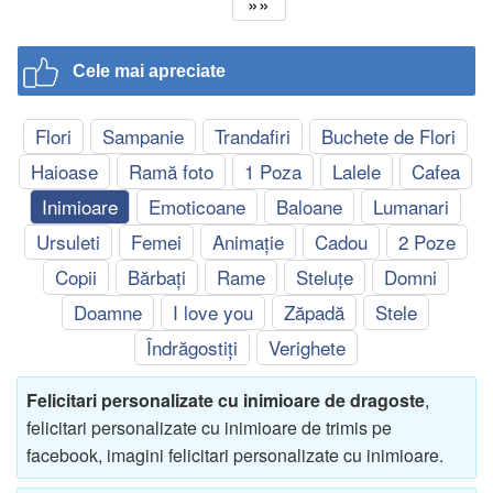
»»
Cele mai apreciate
Flori
Sampanie
Trandafiri
Buchete de Flori
Haioase
Ramă foto
1 Poza
Lalele
Cafea
Inimioare
Emoticoane
Baloane
Lumanari
Ursuleti
Femei
Animație
Cadou
2 Poze
Copii
Bărbați
Rame
Steluțe
Domni
Doamne
I love you
Zăpadă
Stele
Îndrăgostiți
Verighete
Felicitari personalizate cu inimioare de dragoste
,
felicitari personalizate cu inimioare de trimis pe
facebook, imagini felicitari personalizate cu inimioare.