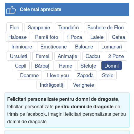
Cele mai apreciate
Flori
Sampanie
Trandafiri
Buchete de Flori
Haioase
Ramă foto
1 Poza
Lalele
Cafea
Inimioare
Emoticoane
Baloane
Lumanari
Ursuleti
Femei
Animație
Cadou
2 Poze
Copii
Bărbați
Rame
Steluțe
Domni
Doamne
I love you
Zăpadă
Stele
Îndrăgostiți
Verighete
Felicitari personalizate pentru domni de dragoste
,
felicitari personalizate
pentru domni de dragoste
de
trimis pe facebook, imagini felicitari personalizate pentru
domni de dragoste.