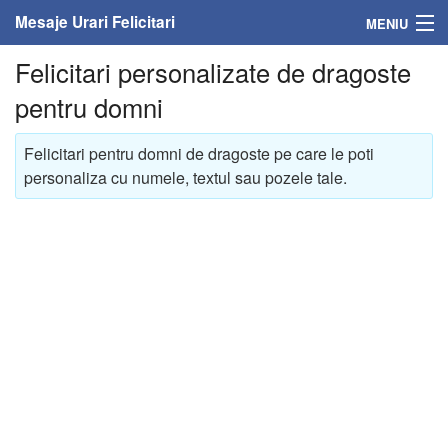
Mesaje Urari Felicitari
MENIU
Felicitari personalizate de dragoste
Home
pentru domni
Mesaje
Felicitari pentru domni de dragoste pe care le poti
Felicitari
personaliza cu numele, textul sau pozele tale.
Felicitari cu nume
Felicitari persoane
Felicitari personalizate
Felicitari varsta
Felicitari zilele anului