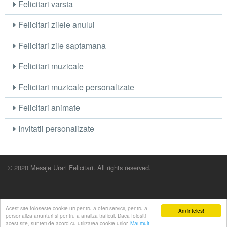
Felicitari varsta
Felicitari zilele anului
Felicitari zile saptamana
Felicitari muzicale
Felicitari muzicale personalizate
Felicitari animate
Invitatii personalizate
© 2020 Mesaje Urari Felicitari. All rights reserved.
Acest site foloseste cookie-uri pentru a oferi servicii, pentru a
Am inteles!
personaliza anunturi si pentru a analiza traficul. Daca folositi
acest site, sunteti de acord cu utilizarea cookie-urilor.
Mai mult