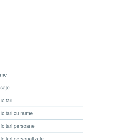
me
saje
icitari
icitari cu nume
icitari persoane
icitari personalizate