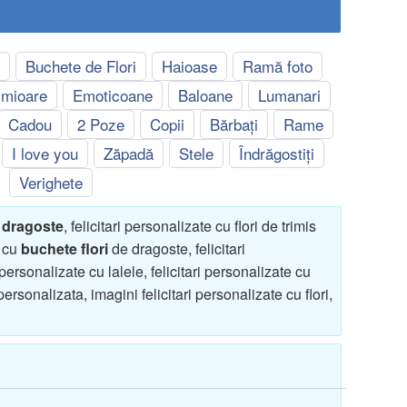
i
Buchete de Flori
Haioase
Ramă foto
imioare
Emoticoane
Baloane
Lumanari
Cadou
2 Poze
Copii
Bărbați
Rame
I love you
Zăpadă
Stele
Îndrăgostiți
Verighete
e dragoste
, felicitari personalizate cu flori de trimis
e cu
buchete flori
de dragoste, felicitari
 personalizate cu lalele, felicitari personalizate cu
rsonalizata, imagini felicitari personalizate cu flori,