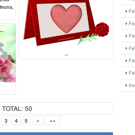
tdeuna,
Fel
Fel
Fel
Fel
...
Fel
Fel
Inv
TOTAL: 50
3
4
5
»
»»