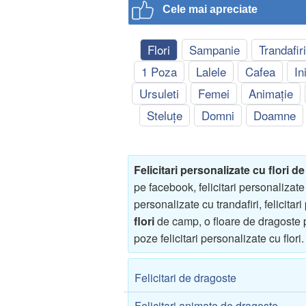
Cele mai apreciate
Flori
Sampanie
Trandafir
1 Poza
Lalele
Cafea
In
Ursuleti
Femei
Animație
Steluțe
Domni
Doamne
Felicitari personalizate cu flori d
pe facebook, felicitari personalizat
personalizate cu trandafiri, felicitari
flori
de camp, o floare de dragoste pe
poze felicitari personalizate cu flori.
Felicitari de dragoste
Felicitari animate de dragoste