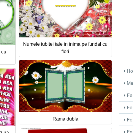
Numele iubitei tale in inima pe fundal cu
flori
 cu
Ho
Me
Fel
Fel
Fel
Rama dubla
Fel
 ziua