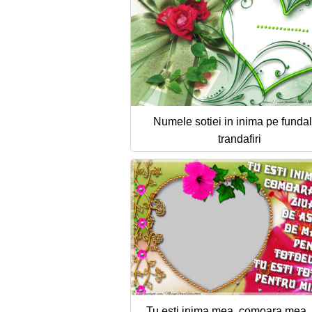
Numele sotiei in inima pe fundal
trandafiri
Tu esti inima mea, comoara mea,