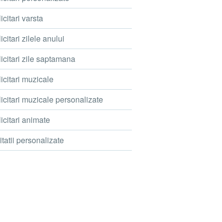
icitari varsta
icitari zilele anului
icitari zile saptamana
icitari muzicale
icitari muzicale personalizate
icitari animate
itatii personalizate