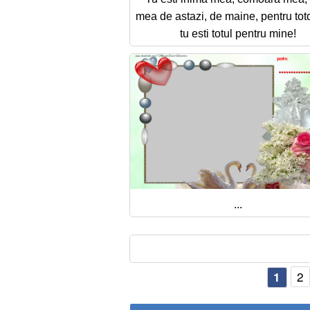
mea de astazi, de maine, pentru to
tu esti totul pentru mine!
...
2
1