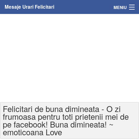
Mesaje Urari Felicitari
MENIU
Home
Mesaje
Felicitari
Felicitari cu nume
Felicitari persoane
Felicitari personalizate
Felicitari de buna dimineata - O zi
Felicitari varsta
frumoasa pentru toti prietenii mei de
pe facebook! Buna dimineata! ~
Felicitari zilele anului
emoticoana Love