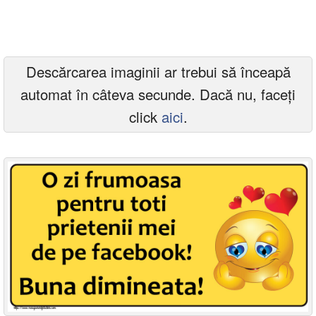
Felicitari zile saptamana
Felicitari muzicale
Descărcarea imaginii ar trebui să înceapă
Felicitari muzicale personalizate
automat în câteva secunde. Dacă nu, faceți
Felicitari animate
click
aici
.
Invitatii personalizate
Conecteaza-te