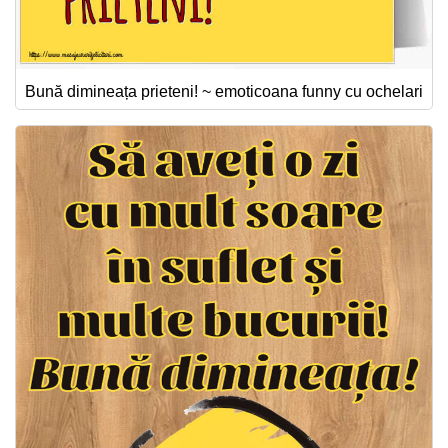
Bună dimineața prieteni! ~ emoticoana funny cu ochelari