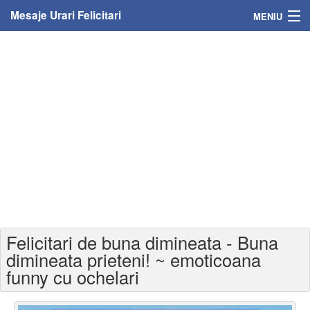
Mesaje Urari Felicitari
MENIU
Home
Mesaje
Felicitari
Felicitari cu nume
Felicitari persoane
Felicitari personalizate
Felicitari de buna dimineata - Buna
Felicitari varsta
dimineata prieteni! ~ emoticoana
funny cu ochelari
Felicitari zilele anului