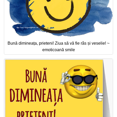
Bună dimineața, prieteni! Ziua să vă fie râs și veselie! ~
emoticoană smile