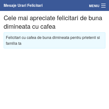
Mesaje Urari Felicitari
MENIU
Cele mai apreciate felicitari de buna
Home
dimineata cu cafea
Mesaje
Felicitari cu cafea de buna dimineata pentru prietenii si
Felicitari
familia ta
Felicitari cu nume
Felicitari persoane
Felicitari personalizate
Felicitari varsta
Felicitari zilele anului