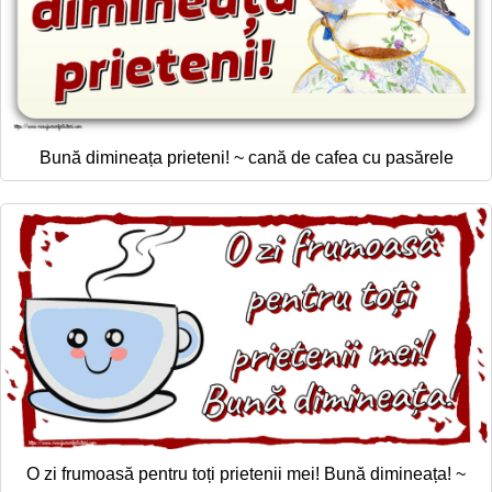
Bună dimineața prieteni! ~ cană de cafea cu pasărele
O zi frumoasă pentru toți prietenii mei! Bună dimineața! ~