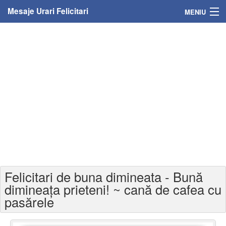
Mesaje Urari Felicitari
MENIU
Home
Mesaje
Felicitari
Felicitari cu nume
Felicitari persoane
Felicitari personalizate
Felicitari de buna dimineata - Bună
Felicitari varsta
dimineața prieteni! ~ cană de cafea cu
pasărele
Felicitari zilele anului