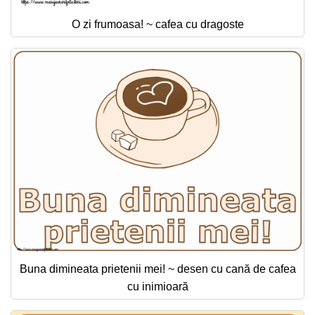
O zi frumoasa! ~ cafea cu dragoste
Buna dimineata prietenii mei! ~ desen cu cană de cafea
cu inimioară