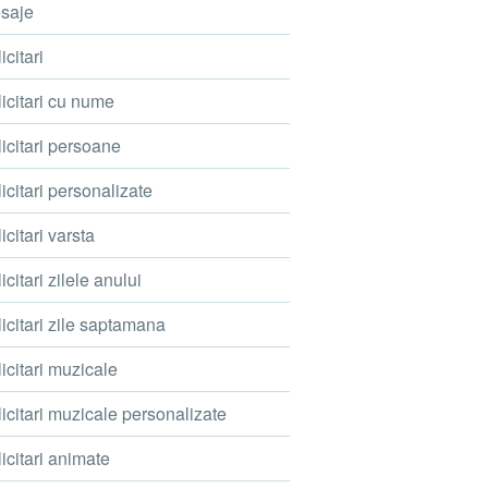
saje
icitari
icitari cu nume
icitari persoane
icitari personalizate
icitari varsta
icitari zilele anului
icitari zile saptamana
icitari muzicale
icitari muzicale personalizate
icitari animate