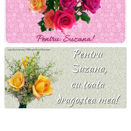
Felicitari zile saptamana
Felicitari muzicale
Felicitari muzicale personalizate
Felicitari animate
Invitatii personalizate
Conecteaza-te