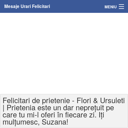
Mesaje Urari Felicitari
MENIU
Home
Mesaje
Felicitari
Felicitari cu nume
Felicitari persoane
Felicitari personalizate
Felicitari de prietenie - Flori & Ursuleti
Felicitari varsta
| Prietenia este un dar neprețuit pe
care tu mi-l oferi în fiecare zi. Iți
Felicitari zilele anului
mulțumesc, Suzana!