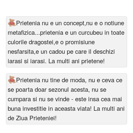
Felicitari zile saptamana
Felicitari muzicale
Prietenia nu e un concept,nu e o notiune
Felicitari muzicale personalizate
metafizica...prietenia e un curcubeu in toate
culorile dragostei,e o promisiune
Felicitari animate
nesfarsita,e un cadou pe care il deschizi
Invitatii personalizate
iarasi si iarasi. La multi ani prietene!
Conecteaza-te
Prietenia nu tine de moda, nu e ceva ce
se poarta doar sezonul acesta, nu se
cumpara si nu se vinde - este insa cea mai
buna investitie in aceasta viata! La multi ani
de Ziua Prieteniei!