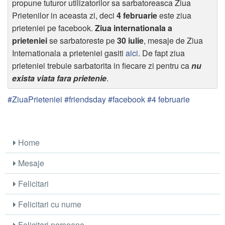
propune tuturor utilizatorilor sa sarbatoreasca Ziua
Prietenilor in aceasta zi, deci
4 februarie
este ziua
prieteniei pe facebook.
Ziua internationala a
prieteniei
se sarbatoreste pe
30 iulie
, mesaje de Ziua
Internationala a prieteniei gasiti
aici
. De fapt ziua
prieteniei trebuie sarbatorita in fiecare zi pentru ca
nu
exista viata fara prietenie
.
#ZiuaPrieteniei #friendsday #facebook #4 februarie
Home
Mesaje
Felicitari
Felicitari cu nume
Felicitari persoane