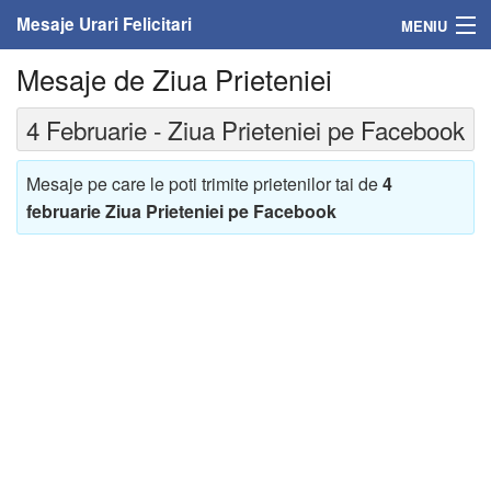
Mesaje Urari Felicitari
MENIU
Mesaje de Ziua Prieteniei
Home
4 Februarie - Ziua Prieteniei pe Facebook
Mesaje
Felicitari
Mesaje pe care le poti trimite prietenilor tai de
4
februarie
Ziua Prieteniei pe Facebook
Felicitari cu nume
Felicitari persoane
Felicitari personalizate
Felicitari varsta
Felicitari zilele anului