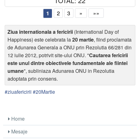
TOTAL: 22
2
3
»
»»
1
Ziua internationala a fericirii
(International Day of
Happiness) este celebrata la
20 martie
, fiind proclamata
de Adunarea Generala a ONU prin Rezolutia 66/281 din
12 iulie 2012, potrivit site-ului ONU. "
Cautarea fericirii
este unul dintre obiectivele fundamentale ale fiintei
umane
", subliniaza Adunarea ONU in Rezolutia
adoptata prin consens.
#ziuafericirii #20Martie
Home
Mesaje