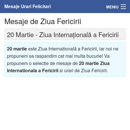
Mesaje Urari Felicitari
MENIU
Mesaje de Ziua Fericirii
Home
20 Martie - Ziua Internațională a Fericirii
Mesaje
Felicitari
20 martie
este Ziua Internatională a Fericirii, iar noi ne
propunem sa raspandim cat mai multa bucurie! Va
Felicitari cu nume
propunem o selectie de mesaje de
20 martie Ziua
Internationala a Fericirii
si urari de Ziua Fericirii.
Felicitari persoane
Felicitari personalizate
Felicitari varsta
Felicitari zilele anului