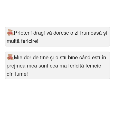
Felicitari zile saptamana
Felicitari muzicale
Felicitari muzicale personalizate
Prieteni dragi vă doresc o zi frumoasă și
Felicitari animate
multă fericire!
Invitatii personalizate
Mie dor de tine și o știi bine când ești în
prejmea mea sunt cea ma fericită femeie
Conecteaza-te
din lume!