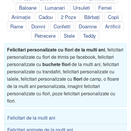
Baloane
Lumanari
Ursuleti
Femei
Animație
Cadou
2 Poze
Bărbați
Copii
Rame
Domni
Confetti
Doamne
Artificii
Petrecere
Stele
Teddy
Felicitari personalizate cu flori de la multi ani
, felicitari
personalizate cu flori de trimis pe facebook, felicitari
personalizate cu
buchete flori
de la multi ani, felicitari
personalizate cu trandafiri, felicitari personalizate cu
lalele, felicitari personalizate cu
flori
de camp, o floare
de la multi ani personalizata, imagini felicitari
personalizate cu flori, poze felicitari personalizate cu
flori.
Felicitari de la multi ani
Felicitari animate de la multi ani