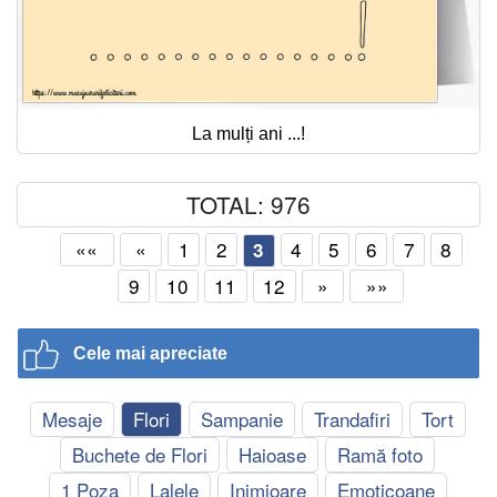
La mulți ani ...!
TOTAL: 976
««
«
1
2
4
5
6
7
8
3
9
10
11
12
»
»»
Cele mai apreciate
Mesaje
Flori
Sampanie
Trandafiri
Tort
Buchete de Flori
Haioase
Ramă foto
1 Poza
Lalele
Inimioare
Emoticoane