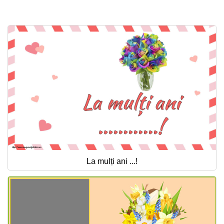
Felicitari zile saptamana
Felicitari muzicale
Felicitari muzicale personalizate
Felicitari animate
Invitatii personalizate
Conecteaza-te
La mulți ani ...!