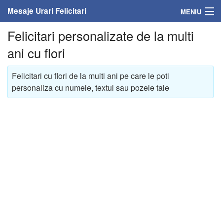
Mesaje Urari Felicitari
MENIU
Felicitari personalizate de la multi
Home
ani cu flori
Mesaje
Felicitari cu flori de la multi ani pe care le poti
Felicitari
personaliza cu numele, textul sau pozele tale
Felicitari cu nume
Felicitari persoane
Felicitari personalizate
Felicitari varsta
Felicitari zilele anului