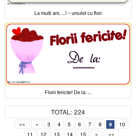
La mulți ani, ...! ~ ursulet cu flori
Florii fericite! De la: ...
TOTAL: 224
««
«
3
4
5
6
7
8
10
9
11
12
13
14
15
»
»»