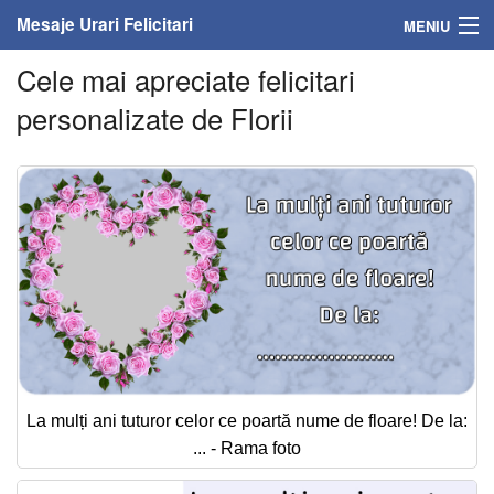
Mesaje Urari Felicitari
MENIU
Cele mai apreciate felicitari
Home
personalizate de Florii
Mesaje
Felicitari
Felicitari cu nume
Felicitari persoane
Felicitari personalizate
Felicitari varsta
La mulți ani tuturor celor ce poartă nume de floare! De la:
Felicitari zilele anului
... - Rama foto