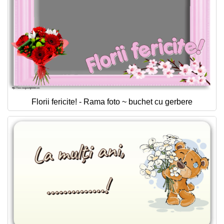
Florii fericite! - Rama foto ~ buchet cu gerbere