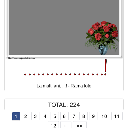
La mulți ani, ...! - Rama foto
TOTAL: 224
2
3
4
5
6
7
8
9
10
11
1
12
»
»»