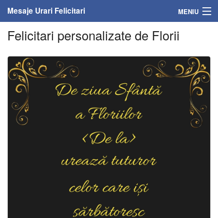
Mesaje Urari Felicitari
MENIU
Felicitari personalizate de Florii
Home
Mesaje
Felicitari
Felicitari cu nume
Felicitari persoane
Felicitari personalizate
Felicitari varsta
Felicitari zilele anului