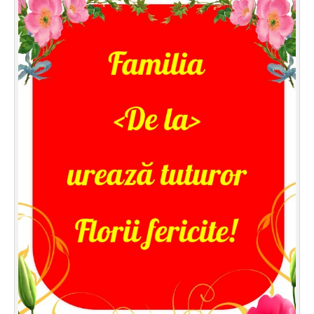
Felicitari zile saptamana
Felicitari muzicale
Felicitari muzicale personalizate
Felicitari animate
Invitatii personalizate
Conecteaza-te