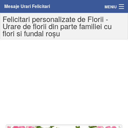
Mesaje Urari Felicitari
MENIU
Felicitari personalizate de Florii -
Home
Urare de florii din parte familiei cu
flori si fundal roșu
Mesaje
Felicitari
Felicitari cu nume
Felicitari persoane
Felicitari personalizate
Felicitari varsta
Felicitari zilele anului